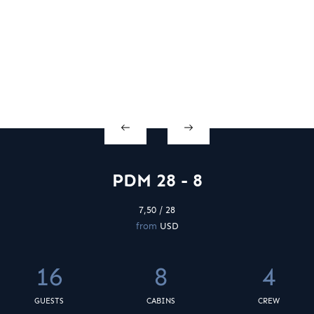
PDM 28 - 8
7,50 / 28
from
USD
16
8
4
GUESTS
CABINS
CREW