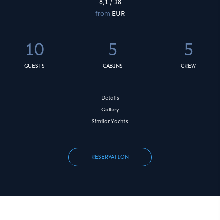
8,1 / 38
from
EUR
10
5
5
GUESTS
CABINS
CREW
Details
Gallery
Similar Yachts
RESERVATION