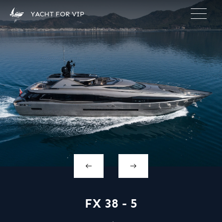
×
YACHT FOR VIP
FX 38 - 5